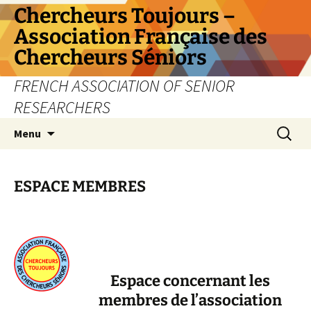
Aller
Chercheurs Toujours –
au
Association Française des
contenu
Chercheurs Séniors
FRENCH ASSOCIATION OF SENIOR
RESEARCHERS
Recherc
Menu
ESPACE MEMBRES
Espace concernant les
membres de l’association